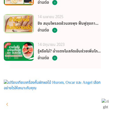
อ่านต่อ
14 เมษายน 2025
ขิง สมุนไพรลดอ้วนลงพุง ฟื้นฟูสุขภาพหัวใจ และป้องกันอัมพฤกษ์ อัมพาต
อ่านต่อ
14 มิถุนายน 2023
รู้หรือไม่? น้ำแตงโมสกัดเย็นช่วยเพิ่มโกรทฮอร์โมน สร้างกล้ามเนื้อ ฟื้นฟูร่างกายแบบธรรมชาติ
อ่านต่อ